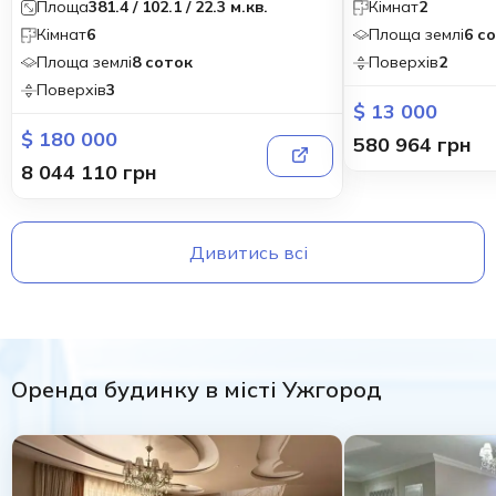
Площа
381.4 / 102.1 / 22.3 м.кв.
Кімнат
2
Кімнат
6
Площа землі
6 с
Площа землі
8 соток
Поверхів
2
Поверхів
3
$ 13 000
$ 180 000
580 964 грн
8 044 110 грн
Дивитись всі
Оренда будинку в місті Ужгород