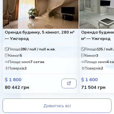
Оренда будинку, 5 кімнат, 280 м²
Оренда будинку
— Ужгород
м² — Ужгород
Площа
280 / null / null м.кв.
Площа
135 / null 
Кімнат
5
Кімнат
3
Площа землі
7 соток
Площа землі
4 с
Поверхів
2
Поверхів
2
$ 1 800
$ 1 600
80 442 грн
71 504 грн
Дивитись всі