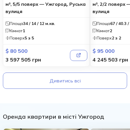
м², 5/5 поверх — Ужгород, Руська
м², 2/2 поверх
вулиця
вулиця
Площа
34 / 14 / 12 м.кв.
Площа
67 / 40.3 /
Кімнат
1
Кімнат
2
Поверх
5 з 5
Поверх
2 з 2
$ 80 500
$ 95 000
3 597 505 грн
4 245 503 грн
Дивитись всі
Оренда квартири в місті Ужгород