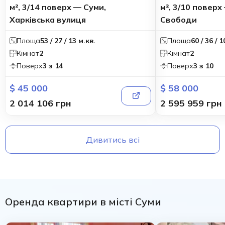
м², 3/14 поверх — Суми,
м², 3/10 поверх
Харківська вулиця
Свободи
Площа
53 / 27 / 13 м.кв.
Площа
60 / 36 / 1
Кімнат
2
Кімнат
2
Поверх
3 з 14
Поверх
3 з 10
$ 45 000
$ 58 000
2 014 106 грн
2 595 959 грн
Дивитись всі
Оренда квартири в місті Суми