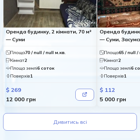
Оренда будинку, 2 кімнати, 70 м²
Оренда будинку,
— Суми
— Суми, Засумс
Площа
70 / null / null м.кв.
Площа
65 / null /
Кімнат
2
Кімнат
2
Площа землі
6 соток
Площа землі
6 с
Поверхів
1
Поверхів
1
$ 269
$ 112
12 000 грн
5 000 грн
Дивитись всі