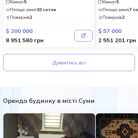
Кімнат
5
Кімнат
5
Площа землі
10 соток
Площа землі
7 с
Поверхів
2
Поверхів
2
$ 200 000
$ 57 000
8 951 580 грн
2 551 201 грн
Дивитись всі
Оренда будинку в місті Суми