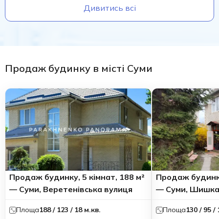
Дивитись всі
Продаж будинку в місті Суми
Продаж будинку, 5 кімнат, 188 м²
Продаж будинку
— Суми, Веретенівська вулиця
— Суми, Шишка
Площа
188 / 123 / 18 м.кв.
Площа
130 / 95 /