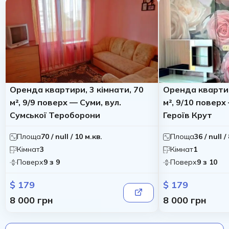
Оренда квартири, 3 кімнати, 70
Оренда квартир
м², 9/9 поверх — Суми, вул.
м², 9/10 поверх
Сумської Тероборони
Героїв Крут
Площа
70 / null / 10 м.кв.
Площа
36 / null /
Кімнат
3
Кімнат
1
Поверх
9 з 9
Поверх
9 з 10
$ 179
$ 179
8 000 грн
8 000 грн