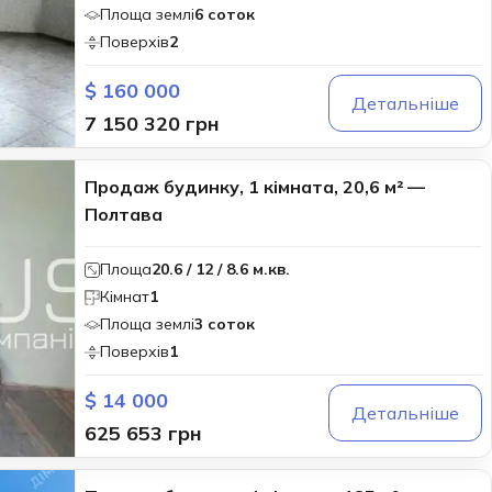
Площа землі
6 соток
Поверхів
2
$ 160 000
Детальніше
7 150 320 грн
Продаж будинку, 1 кімната, 20,6 м² —
Полтава
Площа
20.6 / 12 / 8.6 м.кв.
Кімнат
1
Площа землі
3 соток
Поверхів
1
$ 14 000
Детальніше
625 653 грн