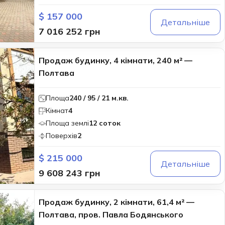
$ 157 000
Детальніше
7 016 252 грн
Продаж будинку, 4 кімнати, 240 м² —
Полтава
Площа
240 / 95 / 21 м.кв.
Кімнат
4
Площа землі
12 соток
Поверхів
2
$ 215 000
Детальніше
9 608 243 грн
Продаж будинку, 2 кімнати, 61,4 м² —
Полтава, пров. Павла Бодянського