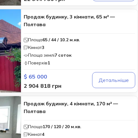
Продаж будинку, 3 кімнати, 65 м² —
Полтава
Площа
65 / 44 / 10.2 м.кв.
Кімнат
3
Площа землі
7 соток
Поверхів
1
$ 65 000
Детальніше
2 904 818 грн
Продаж будинку, 4 кімнати, 170 м² —
Полтава
Площа
170 / 120 / 20 м.кв.
Кімнат
4