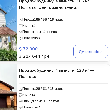
Продаж будинку, 4 кімнати, 185 м² —
Полтава, Центральна вулиця
Площа
185 / 58 / 16 м.кв.
Кімнат
4
Площа землі
4 соток
Поверхів
3
$ 72 000
Детальніше
3 217 644 грн
Продаж будинку, 4 кімнати, 128 м² —
Полтава
Площа
128 / 61 / 13 м.кв.
Кімнат
4
Площа землі
10 соток
Поверхів
2