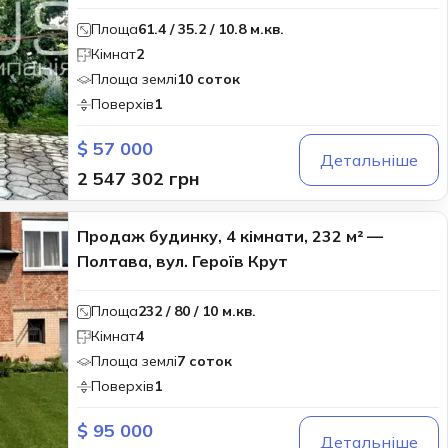
Площа
61.4 / 35.2 / 10.8 м.кв.
Кімнат
2
Площа землі
10 соток
Поверхів
1
$ 57 000
Детальніше
2 547 302 грн
Продаж будинку, 4 кімнати, 232 м² —
Полтава, вул. Героїв Крут
Площа
232 / 80 / 10 м.кв.
Кімнат
4
Площа землі
7 соток
Поверхів
1
$ 95 000
Детальніше