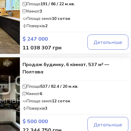
Площа
191 / 86 / 22 м.кв.
Кімнат
3
Площа землі
10 соток
Поверхів
2
$ 247 000
Детальніше
11 038 307 грн
Продаж будинку, 6 кімнат, 537 м² —
Полтава
Площа
537 / 82.4 / 20 м.кв.
Кімнат
6
Площа землі
12 соток
Поверхів
3
$ 500 000
Детальніше
22 344 750 грн