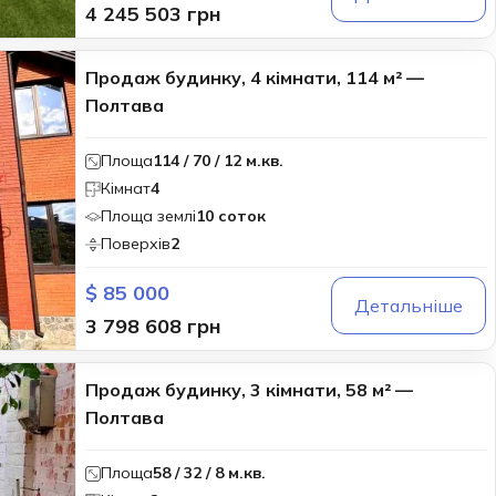
4 245 503 грн
Продаж будинку, 4 кімнати, 114 м² —
Полтава
Площа
114 / 70 / 12 м.кв.
Кімнат
4
Площа землі
10 соток
Поверхів
2
$ 85 000
Детальніше
3 798 608 грн
Продаж будинку, 3 кімнати, 58 м² —
Полтава
Площа
58 / 32 / 8 м.кв.