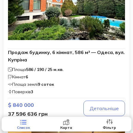
Продаж будинку, 6 кімнат, 586 м² — Одеса, вул.
Купріна
Площа
586 / 190 / 25 м.кв.
Кімнат
6
Площа землі
9 соток
Поверхів
3
$ 840 000
Детальніше
37 596 636 грн
Список
Карта
Фільтр