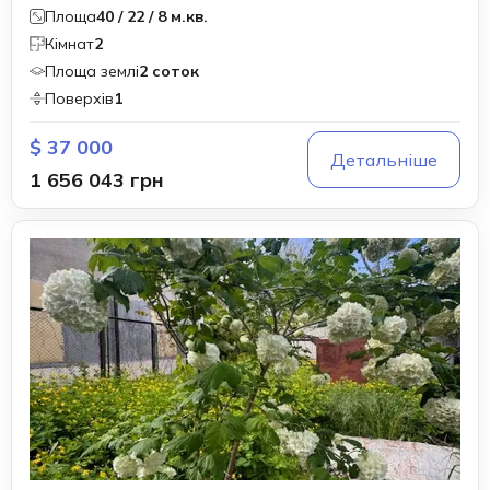
Площа
40 / 22 / 8 м.кв.
Кімнат
2
Площа землі
2 соток
Поверхів
1
$ 37 000
Детальніше
1 656 043 грн