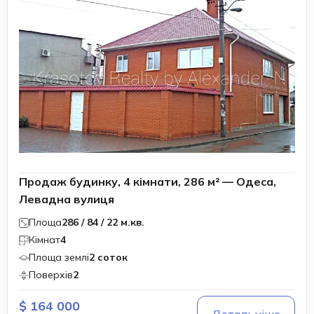
Продаж будинку, 4 кімнати, 286 м² — Одеса,
Левадна вулиця
Площа
286 / 84 / 22 м.кв.
Кімнат
4
Площа землі
2 соток
Поверхів
2
$ 164 000