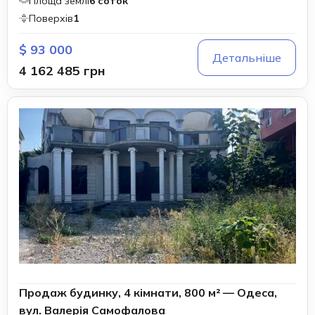
Площа землі
6 соток
Поверхів
1
$ 93 000
Детальніше
4 162 485 грн
Продаж будинку, 4 кімнати, 800 м² — Одеса,
вул. Валерія Самофалова