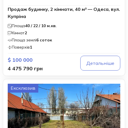
Продаж будинку, 2 кімнати, 40 м² — Одеса, вул.
Купріна
Площа
40 / 22 / 10 м.кв.
Кімнат
2
Площа землі
6 соток
Поверхів
1
$ 100 000
Детальніше
4 475 790 грн
Ексклюзив