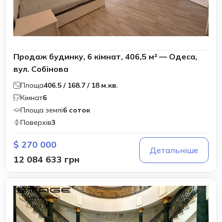
Продаж будинку, 6 кімнат, 406,5 м² — Одеса,
вул. Собінова
Площа
406.5 / 168.7 / 18 м.кв.
Кімнат
6
Площа землі
6 соток
Поверхів
3
$ 270 000
Детальніше
12 084 633 грн