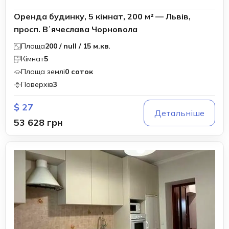
Оренда будинку, 5 кімнат, 200 м² — Львів,
просп. Вʼячеслава Чорновола
Площа
200 / null / 15 м.кв.
Кімнат
5
Площа землі
0 соток
Поверхів
3
$ 27
Детальніше
53 628 грн