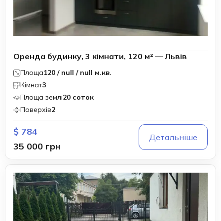
Оренда будинку, 3 кімнати, 120 м² — Львів
Площа
120 / null / null м.кв.
Кімнат
3
Площа землі
20 соток
Поверхів
2
$ 784
Детальніше
35 000 грн