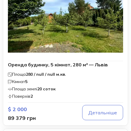
Оренда будинку, 5 кімнат, 280 м² — Львів
Площа
280 / null / null м.кв.
Кімнат
5
Площа землі
20 соток
Поверхів
2
$ 2 000
Детальніше
89 379 грн