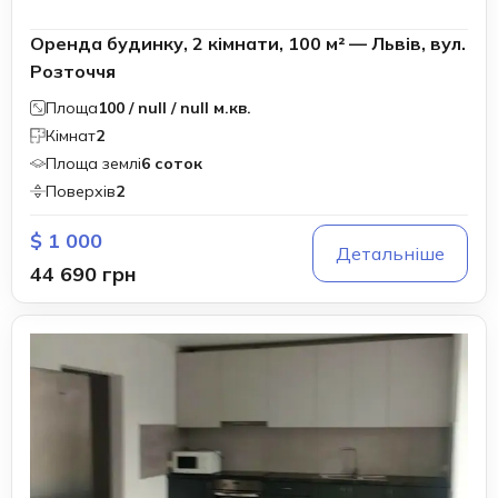
Оренда будинку, 2 кімнати, 100 м² — Львів, вул.
Розточчя
Площа
100 / null / null м.кв.
Кімнат
2
Площа землі
6 соток
Поверхів
2
$ 1 000
Детальніше
44 690 грн