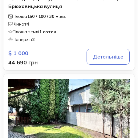
Брюховицька вулиця
Площа
150 / 100 / 30 м.кв.
Кімнат
4
Площа землі
1 соток
Поверхів
2
$ 1 000
Детальніше
44 690 грн