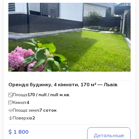
Оренда будинку, 4 кімнати, 170 м² — Львів
Площа
170 / null / null м.кв.
Кімнат
4
Площа землі
7 соток
Поверхів
2
$ 1 800
Детальніше