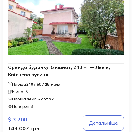
Оренда будинку, 5 кімнат, 240 м² — Львів,
Квітнева вулиця
Площа
240 / 60 / 15 м.кв.
Кімнат
5
Площа землі
6 соток
Поверхів
3
$ 3 200
Детальніше
143 007 грн