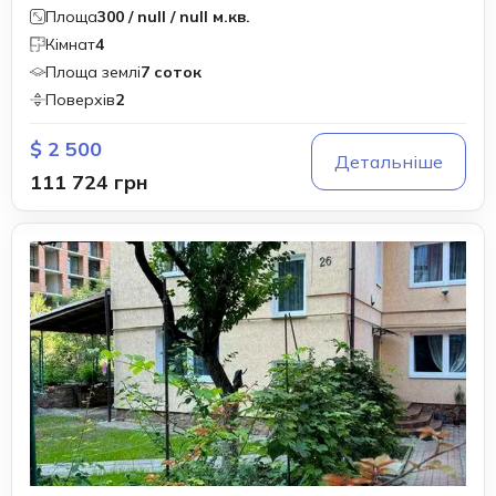
Площа
300 / null / null м.кв.
Кімнат
4
Площа землі
7 соток
Поверхів
2
$ 2 500
Детальніше
111 724 грн