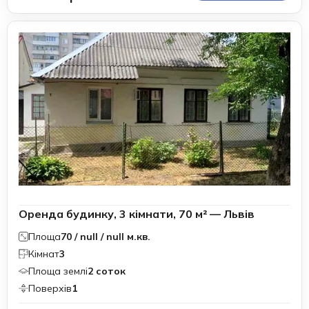
Оренда будинку, 3 кімнати, 70 м² — Львів
Площа
70 / null / null м.кв.
Кімнат
3
Площа землі
2 соток
Поверхів
1