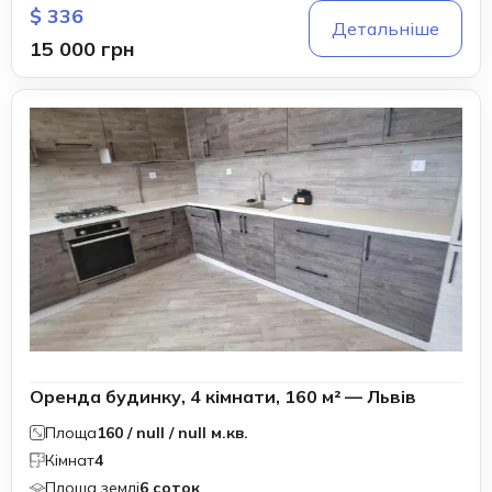
$ 336
Детальніше
15 000 грн
Оренда будинку, 4 кімнати, 160 м² — Львів
Площа
160 / null / null м.кв.
Кімнат
4
Площа землі
6 соток