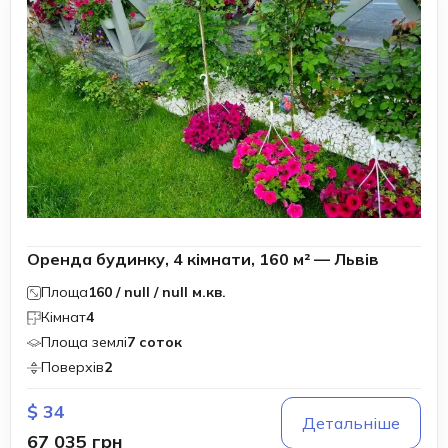
Оренда будинку, 4 кімнати, 160 м² — Львів
Площа
160 / null / null м.кв.
Кімнат
4
Площа землі
7 соток
Поверхів
2
$ 34
Детальніше
67 035 грн