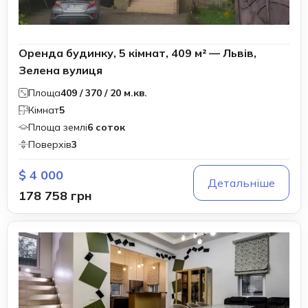
Оренда будинку, 5 кімнат, 409 м² — Львів,
Зелена вулиця
Площа
409 / 370 / 20 м.кв.
Кімнат
5
Площа землі
6 соток
Поверхів
3
$ 4 000
Детальніше
178 758 грн