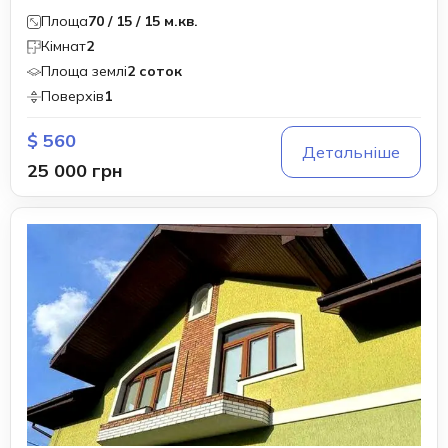
Площа
70 / 15 / 15 м.кв.
Кімнат
2
Площа землі
2 соток
Поверхів
1
$ 560
Детальніше
25 000 грн