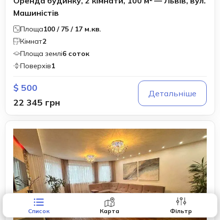
Оренда будинку, 2 кімнати, 100 м² — Львів, вул.
Машиністів
Площа
100 / 75 / 17 м.кв.
Кімнат
2
Площа землі
6 соток
Поверхів
1
$ 500
Детальніше
22 345 грн
Список
Карта
Фільтр