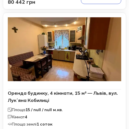
80 442 грн
Оренда будинку, 4 кімнати, 15 м² — Львів, вул.
Лукʼяна Кобилиці
Площа
15 / null / null м.кв.
Кімнат
4
Площа землі
1 соток