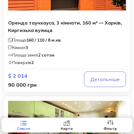
Оренда таунхауса, 3 кімнати, 160 м² — Харків,
Киргизька вулиця
Площа
160 / 110 / 8 м.кв.
Кімнат
3
Площа землі
2 соток
Поверхів
2
$ 2 014
Детальніше
90 000 грн
Список
Карта
Фільтр