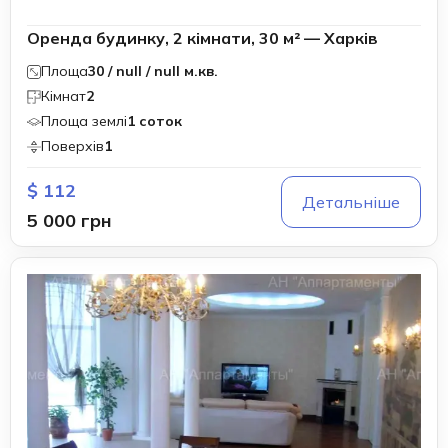
Оренда будинку, 2 кімнати, 30 м² — Харків
Площа
30 / null / null м.кв.
Кімнат
2
Площа землі
1 соток
Поверхів
1
$ 112
Детальніше
5 000 грн