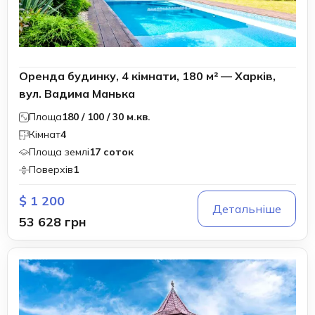
Оренда будинку, 4 кімнати, 180 м² — Харків,
вул. Вадима Манька
Площа
180 / 100 / 30 м.кв.
Кімнат
4
Площа землі
17 соток
Поверхів
1
$ 1 200
Детальніше
53 628 грн