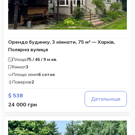
Оренда будинку, 3 кімнати, 75 м² — Харків,
Полярна вулиця
Площа
75 / 46 / 9 м.кв.
Кімнат
3
Площа землі
6 соток
Поверхів
2
$ 538
Детальніше
24 000 грн