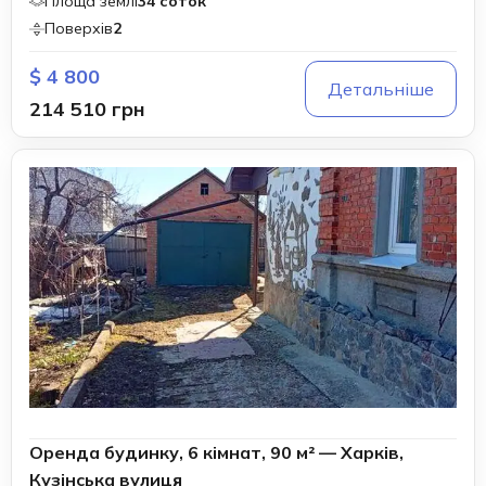
Площа землі
34 соток
Поверхів
2
$ 4 800
Детальніше
214 510 грн
Оренда будинку, 6 кімнат, 90 м² — Харків,
Кузінська вулиця