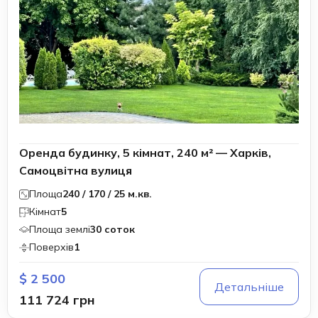
Оренда будинку, 5 кімнат, 240 м² — Харків,
Самоцвітна вулиця
Площа
240 / 170 / 25 м.кв.
Кімнат
5
Площа землі
30 соток
Поверхів
1
$ 2 500
Детальніше
111 724 грн