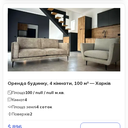
Оренда будинку, 4 кімнати, 100 м² — Харків
Площа
100 / null / null м.кв.
Кімнат
4
Площа землі
4 соток
Поверхів
2
$ 896