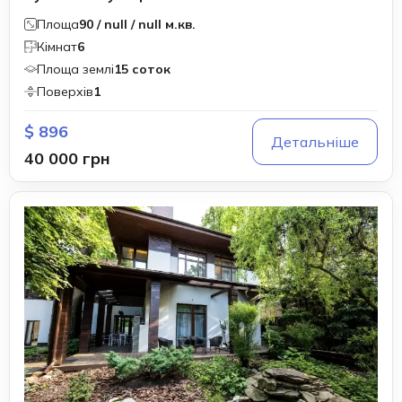
Площа
90 / null / null м.кв.
Кімнат
6
Площа землі
15 соток
Поверхів
1
$ 896
Детальніше
40 000 грн