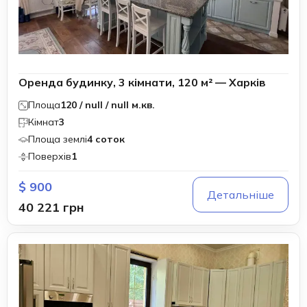
Оренда будинку, 3 кімнати, 120 м² — Харків
Площа
120 / null / null м.кв.
Кімнат
3
Площа землі
4 соток
Поверхів
1
$ 900
Детальніше
40 221 грн