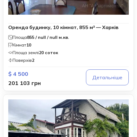
Оренда будинку, 10 кімнат, 855 м² — Харків
Площа
855 / null / null м.кв.
Кімнат
10
Площа землі
20 соток
Поверхів
2
$ 4 500
Детальніше
201 103 грн