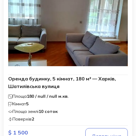
Оренда будинку, 5 кімнат, 180 м² — Харків,
Шатилівська вулиця
Площа
180 / null / null м.кв.
Кімнат
5
Площа землі
10 соток
Поверхів
2
$ 1 500