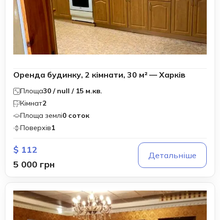
Оренда будинку, 2 кімнати, 30 м² — Харків
Площа
30 / null / 15 м.кв.
Кімнат
2
Площа землі
0 соток
Поверхів
1
$ 112
Детальніше
5 000 грн