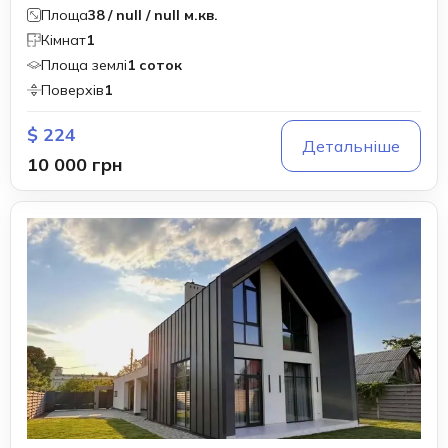
Площа
38 / null / null м.кв.
Кімнат
1
Площа землі
1 соток
Поверхів
1
$ 224
Детальніше
10 000 грн