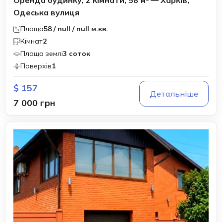
Оренда будинку, 2 кімнати, 58 м² — Харків,
Одеська вулиця
Площа
58 / null / null м.кв.
Кімнат
2
Площа землі
3 соток
Поверхів
1
$ 157
Детальніше
7 000 грн