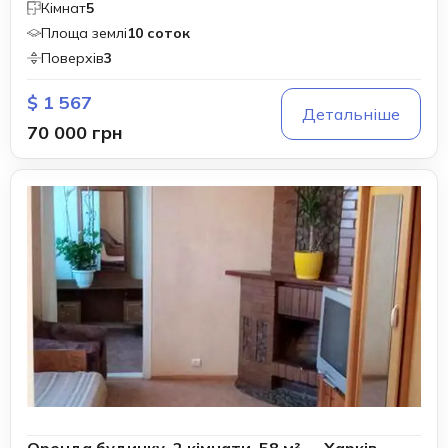
Кімнат
5
Площа землі
10 соток
Поверхів
3
$ 1 567
Детальніше
70 000 грн