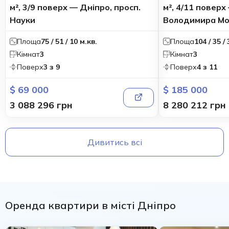
м², 3/9 поверх — Дніпро, просп.
м², 4/11 поверх
Науки
Володимира Мо
Площа
75 / 51 / 10 м.кв.
Площа
104 / 35 /
Кімнат
3
Кімнат
3
Поверх
3 з 9
Поверх
4 з 11
$ 69 000
$ 185 000
3 088 296 грн
8 280 212 грн
Дивитись всі
Оренда квартири в місті Дніпро