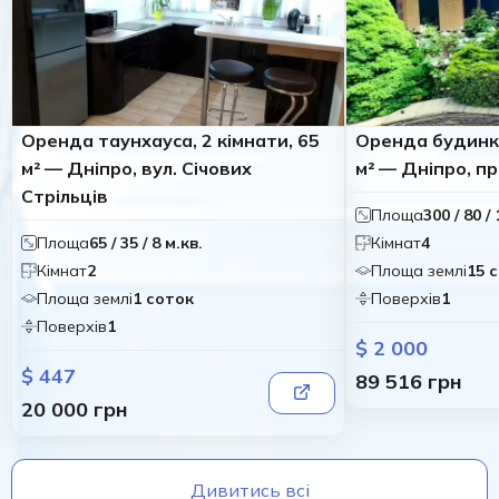
Оренда таунхауса, 2 кімнати, 65
Оренда будинку
м² — Дніпро, вул. Січових
м² — Дніпро, пр
Стрільців
Площа
300 / 80 /
Площа
65 / 35 / 8 м.кв.
Кімнат
4
Кімнат
2
Площа землі
15 
Площа землі
1 соток
Поверхів
1
Поверхів
1
$ 2 000
$ 447
89 516 грн
20 000 грн
Дивитись всі