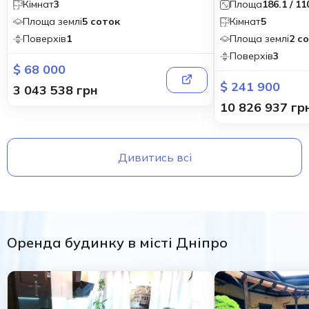
Кімнат
3
Площа
186.1 / 11
Площа землі
5 соток
Кімнат
5
Поверхів
1
Площа землі
2 с
Поверхів
3
$ 68 000
$ 241 900
3 043 538 грн
10 826 937 гр
Дивитись всі
Оренда будинку в місті Дніпро