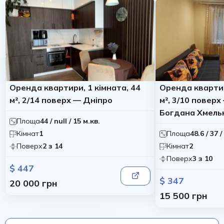
Оренда квартири, 1 кімната, 44
Оренда квартир
м², 2/14 поверх — Дніпро
м², 3/10 поверх
Богдана Хмель
Площа
44 / null / 15 м.кв.
Кімнат
1
Площа
48.6 / 37 /
Поверх
2 з 14
Кімнат
2
Поверх
3 з 10
$ 447
$ 347
20 000 грн
15 500 грн